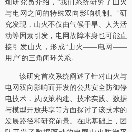
灿研究员介绍，“我们系统研究了山火
与电网之间的特殊双向影响机制。”研
究发现，山火不仅由气候干旱、人为活
动等因素引发，电网故障本身也可能直
接引发山火，形成“山火——电网——
用户”的三角闭环关系。
该研究首次系统阐述了针对山火与
电网双向影响而开发的公共安全防御停
电技术，从政策构建、技术实践、数据
与模型开放共享等方面探讨了该技术的
发展路径和研究前景。在此基础上，团