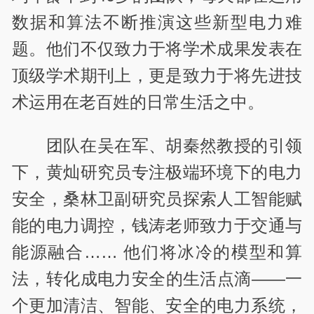
数据和算法不断推演这些新型电力难
题。他们不仅致力于将学术成果发表在
顶级学术期刊上，更是致力于将先进技
术运用在老百姓的日常生活之中。
团队在吴在军、胡秦然教授的引领
下，黄灿研究员专注极端环境下的电力
安全，桑林卫副研究员探索人工智能赋
能的电力调控，钱涛老师致力于交通与
能源融合…… 他们将冰冷的模型和算
法，转化成电力安全的生活点滴——一
个更加清洁、智能、安全的电力系统，