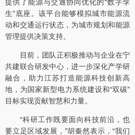
提供了能源与交通协同优化的“数字孪
生”底座。该平台能够模拟城市能源流
动和交通运行状态，为城市规划和能源
管理提供决策支持。
目前，团队正积极推动与企业在宁
共建联合研发中心，进一步深化产学研
融合，助力江苏打造能源科技创新高
地，为国家新型电力系统建设和“双碳”
目标实现贡献智慧和力量。
“科研工作既要面向科技前沿，也
要立足区域发展，”胡秦然表示，“我们