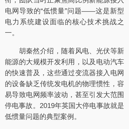
电网导致的“低惯量”问题——这是新型
电力系统建设面临的核心技术挑战之
一。
胡秦然介绍，随着风电、光伏等新
能源的大规模开发利用，以及电动汽车
的快速普及，这些通过变流器接入电网
的设备缺乏传统发电机的物理惯性，容
易导致电网频率波动，甚至引发大范围
停电事故。2019年英国大停电事故就是
低惯量问题的典型案例。