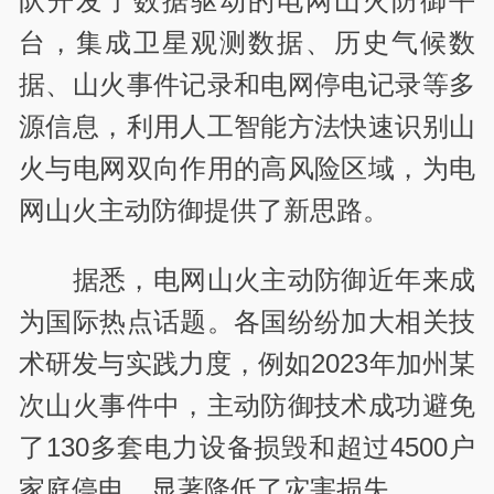
队开发了数据驱动的电网山火防御平
台，集成卫星观测数据、历史气候数
据、山火事件记录和电网停电记录等多
源信息，利用人工智能方法快速识别山
火与电网双向作用的高风险区域，为电
网山火主动防御提供了新思路。
据悉，电网山火主动防御近年来成
为国际热点话题。各国纷纷加大相关技
术研发与实践力度，例如2023年加州某
次山火事件中，主动防御技术成功避免
了130多套电力设备损毁和超过4500户
家庭停电，显著降低了灾害损失。