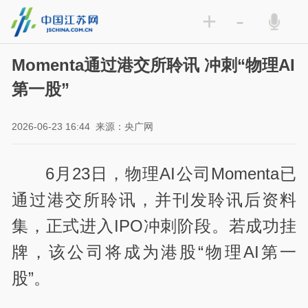
+
-
Momenta通过港交所聆讯 冲刺“物理AI
第一股”
2026-06-23 16:44
来源：央广网
6月23日，物理AI公司Momenta已
通过港交所聆讯，并刊发聆讯后资料
集，正式进入IPO冲刺阶段。若成功挂
牌，该公司将成为港股“物理AI第一
股”。