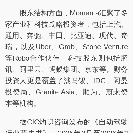
股东结构方面，Momenta汇聚了多
家产业和科技战略投资者，包括上汽、
通用、奔驰、丰田、比亚迪、现代、奇
瑞，以及Uber、Grab、Stone Venture
等Robo合作伙伴。科技股东则包括腾
讯、阿里云、蚂蚁集团、京东等。财务
投资人更是覆盖了淡马锡、IDG、阿曼
投资局、Granite Asia、顺为、蔚来资
本等机构。
据CIC灼识咨询发布的《自动驾驶