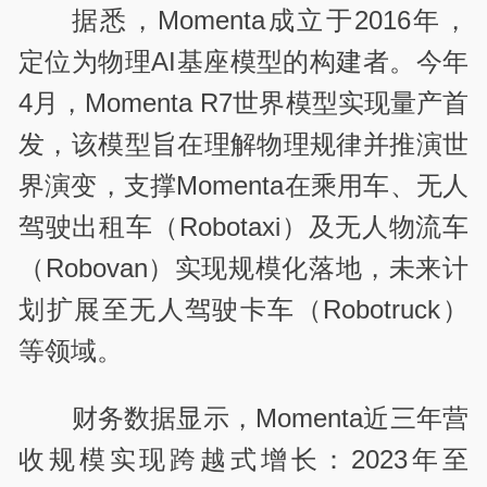
据悉，Momenta成立于2016年，
定位为物理AI基座模型的构建者。今年
4月，Momenta R7世界模型实现量产首
发，该模型旨在理解物理规律并推演世
界演变，支撑Momenta在乘用车、无人
驾驶出租车（Robotaxi）及无人物流车
（Robovan）实现规模化落地，未来计
划扩展至无人驾驶卡车（Robotruck）
等领域。
财务数据显示，Momenta近三年营
收规模实现跨越式增长：2023年至