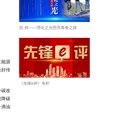
信·仰——理论之光照亮青春之路
在能源
做好传
《先锋e评》专栏
降碳改
能降碳
一滴油