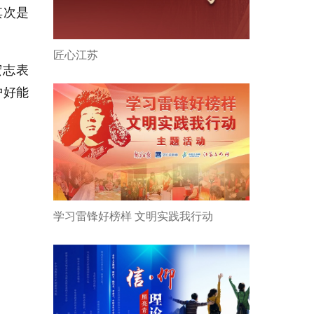
其次是
匠心江苏
宏志表
护好能
学习雷锋好榜样 文明实践我行动